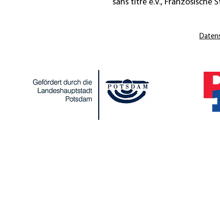
sans titre e.V., Französische St
Daten