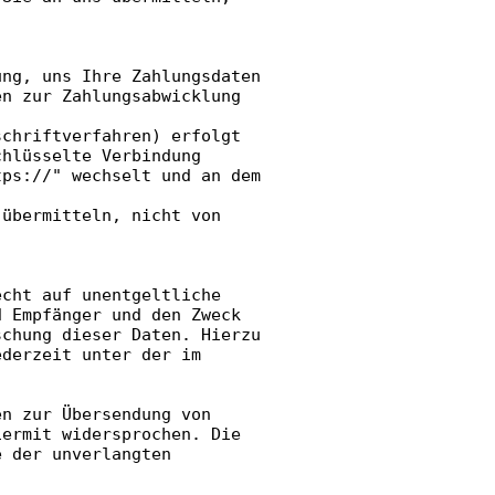
ung, uns Ihre Zahlungsdaten
en zur Zahlungsabwicklung
schriftverfahren) erfolgt
chlüsselte Verbindung
tps://" wechselt und an dem
 übermitteln, nicht von
echt auf unentgeltliche
d Empfänger und den Zweck
schung dieser Daten. Hierzu
ederzeit unter der im
en zur Übersendung von
iermit widersprochen. Die
e der unverlangten