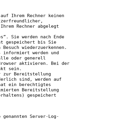
 auf Ihrem Rechner keinen
tzerfreundlicher,
 Ihrem Rechner abgelegt
es”. Sie werden nach Ende
ät gespeichert bis Sie
n Besuch wiederzuerkennen.
s informiert werden und
älle oder generell
Browser aktivieren. Bei der
nkt sein.
r zur Bereitstellung
derlich sind, werden auf
hat ein berechtigtes
imierten Bereitstellung
erhaltens) gespeichert
o genannten Server-Log-