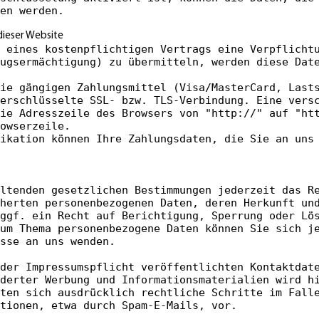
en werden.
dieser Website
 eines kostenpflichtigen Vertrags eine Verpflicht
ugsermächtigung) zu übermitteln, werden diese Dat
ie gängigen Zahlungsmittel (Visa/MasterCard, Last
erschlüsselte SSL- bzw. TLS-Verbindung. Eine vers
ie Adresszeile des Browsers von "http://" auf "ht
owserzeile.
ikation können Ihre Zahlungsdaten, die Sie an uns
ltenden gesetzlichen Bestimmungen jederzeit das R
herten personenbezogenen Daten, deren Herkunft un
ggf. ein Recht auf Berichtigung, Sperrung oder Lö
um Thema personenbezogene Daten können Sie sich j
sse an uns wenden.
der Impressumspflicht veröffentlichten Kontaktdat
derter Werbung und Informationsmaterialien wird h
lten sich ausdrücklich rechtliche Schritte im Fall
tionen, etwa durch Spam-E-Mails, vor.