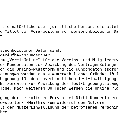
 die natürliche oder juristische Person, die alle
d Mittel der Verarbeitung von personenbezogenen D
t.
sonenbezogener Daten sind:
gerAufbewahrungsdauer
rm „VereinOnline“ für die Vereins- und Mitglieder
er Kundendaten zur Abwickung des VertragesSolange
en die Online-Plattform und die Kundendaten (sofe
echnungen werden aus steuerrechtlichen Gründen 10 
Ungebung für den unverbindlichen TestEinwilligung
Nutzerdaten zur Abwickung der Test-Ungebung.Solan
Tage. Nach weiteren 90 Tagen werden die Online-Pl
gung der betroffenen Person bei Nicht-Kundeninter
ewsletter-E-MailBis zum Widerruf des Nutzers
ils der NutzerEinwilligung der betroffenen Personi
hre