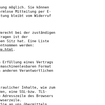
gung möglich. Sie können
ormlose Mitteilung per E-
itung bleibt vom Widerruf
derecht bei der zuständigen
Fragen ist der
nen Sitz hat. Eine Liste
entnommen werden:
de.html
.
n Erfüllung eines Vertrags
 maschinenlesbaren Format
n anderen Verantwortlichen
traulicher Inhalte, wie zum
den, eine SSL-bzw. TLS-
e Adresszeile des Browsers
owserzeile.
 Sie an uns übermitteln,