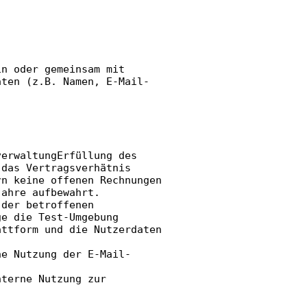
in oder gemeinsam mit
aten (z.B. Namen, E-Mail-
verwaltungErfüllung des
 das Vertragsverhätnis
rn keine offenen Rechnungen
Jahre aufbewahrt.
 der betroffenen
ge die Test-Umgebung
attform und die Nutzerdaten
ne Nutzung der E-Mail-
nterne Nutzung zur