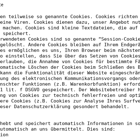
te
en teilweise so genannte Cookies. Cookies richten
keine Viren. Cookies dienen dazu, unser Angebot nu
 machen. Cookies sind kleine Textdateien, die auf
 speichert.
rwendeten Cookies sind so genannte “Session-Cooki
gelöscht. Andere Cookies bleiben auf Ihrem Endger
es ermöglichen es uns, Ihren Browser beim nächste
o einstellen, dass Sie über das Setzen von Cookie
 erlauben, die Annahme von Cookies für bestimmte F
omatische Löschen der Cookies beim Schließen des 
kann die Funktionalität dieser Website eingeschrä
ung des elektronischen Kommunikationsvorgangs ode
nschter Funktionen (z.B. Warenkorbfunktion) erfor
1 lit. f DSGVO gespeichert. Der Websitebetreiber 
ng von Cookies zur technisch fehlerfreien und opt
ere Cookies (z.B. Cookies zur Analyse Ihres Surfv
eser Datenschutzerklärung gesondert behandelt.
hebt und speichert automatisch Informationen in s
utomatisch an uns übermittelt. Dies sind:
ion