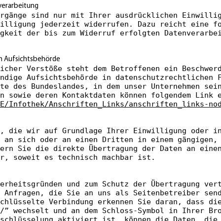
nverarbeitung
rgänge sind nur mit Ihrer ausdrücklichen Einwilli
illigung jederzeit widerrufen. Dazu reicht eine f
gkeit der bis zum Widerruf erfolgten Datenverarbe
n Aufsichtsbehörde
icher Verstöße steht dem Betroffenen ein Beschwer
ndige Aufsichtsbehörde in datenschutzrechtlichen 
te des Bundeslandes, in dem unser Unternehmen sei
en sowie deren Kontaktdaten können folgendem Link 
E/Infothek/Anschriften_Links/anschriften_links-no
, die wir auf Grundlage Ihrer Einwilligung oder i
 an sich oder an einen Dritten in einem gängigen,
ern Sie die direkte Übertragung der Daten an eine
r, soweit es technisch machbar ist.
erheitsgründen und zum Schutz der Übertragung ver
 Anfragen, die Sie an uns als Seitenbetreiber sen
chlüsselte Verbindung erkennen Sie daran, dass di
/” wechselt und an dem Schloss-Symbol in Ihrer Br
schlüsselung aktiviert ist, können die Daten, die