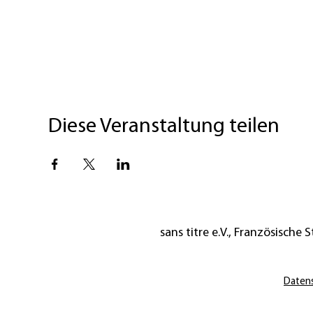
Diese Veranstaltung teilen
sans titre e.V., Französische St
Daten