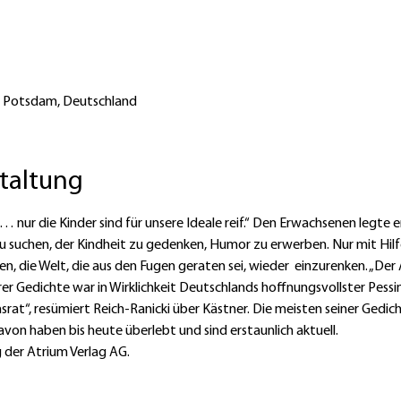
67 Potsdam, Deutschland
staltung
… nur die Kinder sind für unsere Ideale reif.“ Den Erwachsenen legte e
u suchen, der Kindheit zu gedenken, Humor zu erwerben. Nur mit Hilfe
n, die Welt, die aus den Fugen geraten sei, wieder  einzurenken. „Der
terer Gedichte war in Wirklichkeit Deutschlands hoffnungsvollster Pess
srat“, resümiert Reich-Ranicki über Kästner. Die meisten seiner Gedic
avon haben bis heute überlebt und sind erstaunlich aktuell.
 der Atrium Verlag AG.