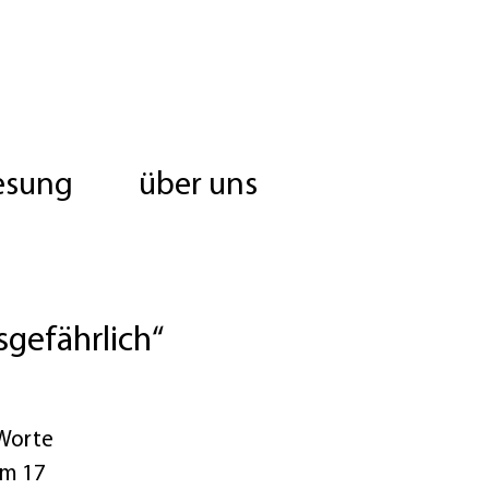
esung
über uns
sgefährlich“
„Worte
um 17