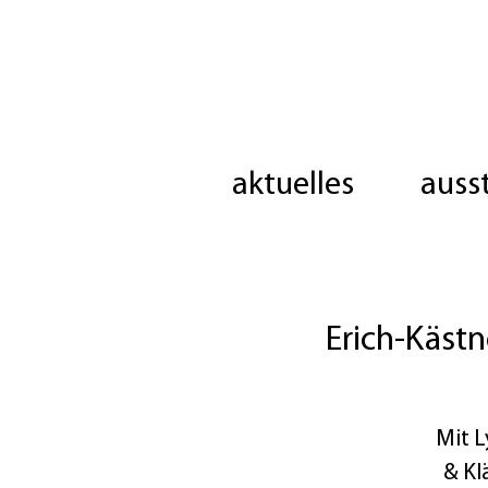
aktuelles
auss
Erich-Kästn
Mit L
& Kl