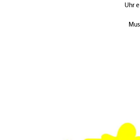
Uhr e
Musi