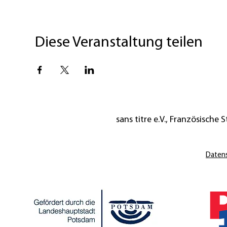
Diese Veranstaltung teilen
sans titre e.V., Französische St
Daten