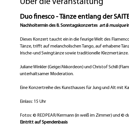
Über die Veranstaltung
Duo finesco - Tänze entlang der SAIT
Nachholtermin des 8. Sonntagskonzertes 
 art & musique
 i
Dieses Konzert taucht ein in die feurige Welt des Flamenco
Tänze, trifft auf melancholischen Tango, auf erhabene Tänz
Irische-und Swingtänze sowie traditionelle Klezmertänze.
Juliane Winkler (Geige/Akkordeon) und Christof Schill (Fla
unterhaltsamer Moderation.
Eine Konzertreihe des Kunsthauses für Jung und Alt mit Ka
Einlass: 15 Uhr
Fotos: © REDPEAR/Kermann (in weiß im Zimmer) und © du
Eintritt auf Spendenbasis