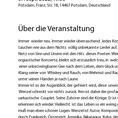
Potsdam, Franz. Str. 18, 14467 Potsdam, Deutschland
Über die Veranstaltung
Immer  wieder neu. Immer wieder überraschend. Jedes Konze
tauchen wie aus dem Nichts  völlig unbekannte Lieder auf, 
Netz von Sinn und Unsinn mit den Hits  dieses Poeten. Wen
orgiastischer Konzerte, bleibt sich erstaunlich treu, in  w
 einer unbezwingbaren Gier nach dem Leben, dem Glück un
Klang seiner von  Whiskey und Rauch, von Wehmut und Rau
unter seinen Händen je nach Laune.
Immer ist es der Augenblick, der gefeiert wird, diese  unw
 Wenzel schreckt vor nichts zurück. Ihm ist dabei der pro
sarkastische  Couplet. Seine Zuhörer sind die Könige. Er ist 
erkennen sich wieder. Vielleicht  ist das Leben so ein wen
muß man eben schöner Lügen. Wenzel ist Autor, Komponist, 
durch Frankreich, Österreich, Amerika, Nikaragua, Kuba, die  