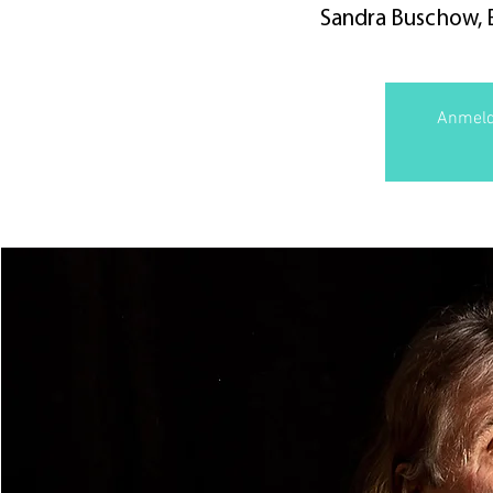
Sandra Buschow, Ei
Anmeld