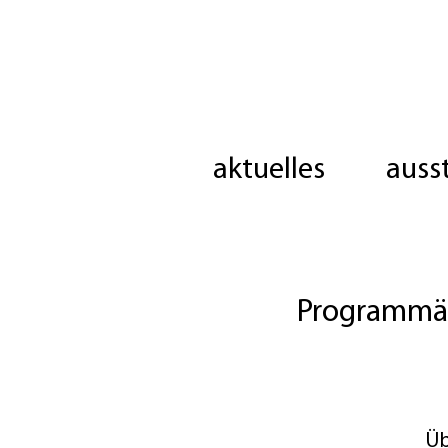
aktuelles
auss
Programmän
Üb