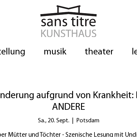
tellung
musik
theater
l
derung aufgrund von Krankheit: I
ANDERE
Sa., 20. Sept.
  |  
Potsdam
er Mütter und Töchter - Szenische Lesung mit Und