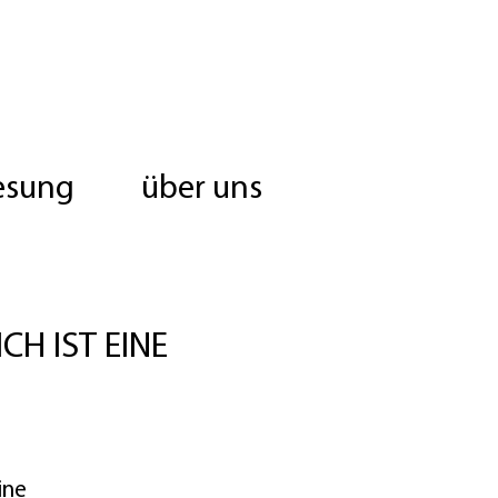
esung
über uns
CH IST EINE
ine