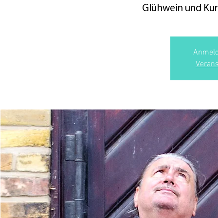
Glühwein und Kur
Anmeld
Verans