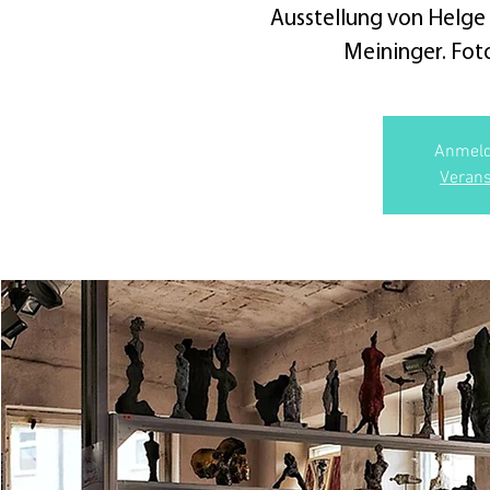
Ausstellung von Helge
Meininger. Foto:
Anmeld
Verans