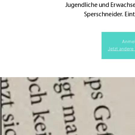
Jugendliche und Erwachsen
Sperschneider. Eint
Anmel
Jetzt andere