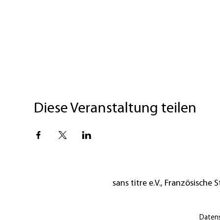
Diese Veranstaltung teilen
sans titre e.V., Französische St
Daten