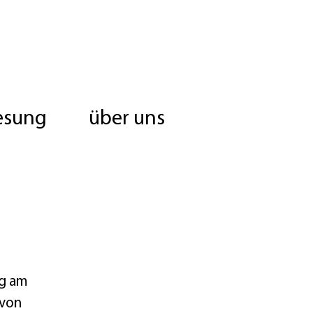
esung
über uns
ng am
 von